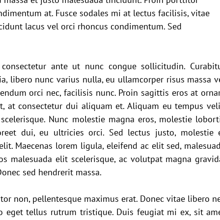
dimentum at. Fusce sodales mi at lectus facilisis, vitae 
ncidunt lacus vel orci rhoncus condimentum. Sed 
consectetur ante ut nunc congue sollicitudin. Curabitu
a, libero nunc varius nulla, eu ullamcorper risus massa ve
ndum orci nec, facilisis nunc. Proin sagittis eros at ornar
t, at consectetur dui aliquam et. Aliquam eu tempus velit
scelerisque. Nunc molestie magna eros, molestie loborti
eet dui, eu ultricies orci. Sed lectus justo, molestie e
elit. Maecenas lorem ligula, eleifend ac elit sed, malesuad
os malesuada elit scelerisque, ac volutpat magna gravida
 Donec sed hendrerit massa.
tor non, pellentesque maximus erat. Donec vitae libero ne
 eget tellus rutrum tristique. Duis feugiat mi ex, sit ame