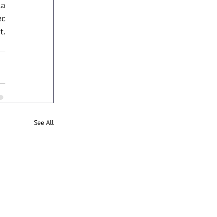
a 
c 
. 
See All