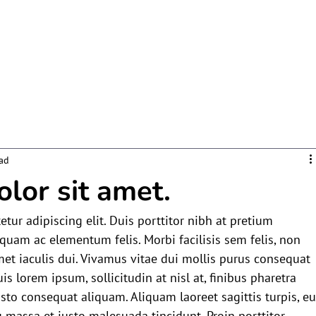
Home
About
Services
Insights
Contact
ad
lor sit amet.
tur adipiscing elit. Duis porttitor nibh at pretium 
iquam ac elementum felis. Morbi facilisis sem felis, non 
met iaculis dui. Vivamus vitae dui mollis purus consequat 
s lorem ipsum, sollicitudin at nisl at, finibus pharetra 
justo consequat aliquam. Aliquam laoreet sagittis turpis, eu
 massa et justo malesuada tincidunt. Proin porttitor 